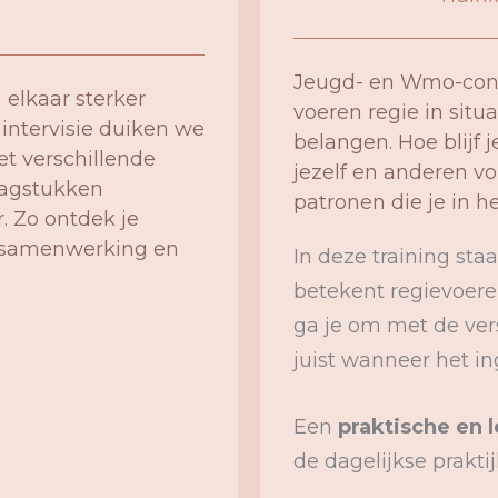
Jeugd- en Wmo-cons
 elkaar sterker
voeren regie in sit
 intervisie duiken we
belangen. Hoe blijf j
et verschillende
jezelf en anderen v
agstukken
patronen die je in 
r. Zo ontdek je
e samenwerking en
In deze training staa
betekent regievoere
ga je om met de ver
juist wanneer het i
Een
praktische en 
de dagelijkse praktij