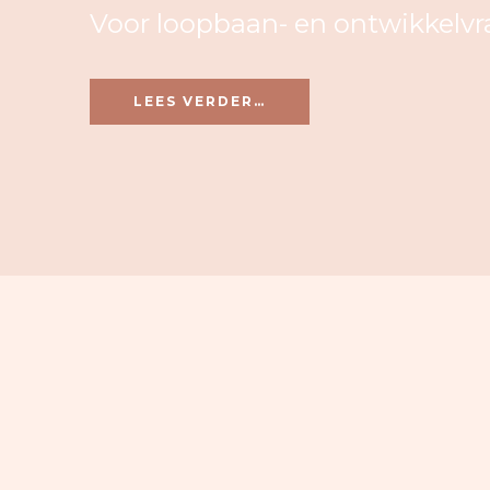
Voor loopbaan- en ontwikkelv
LEES VERDER…