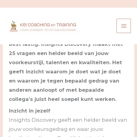
Ga
naar
Insight Discovery
de
Ieder mens is uniek! Dat is mooi en soms
inhoud
best lastig. Insights Discovery maakt met
25 vragen een helder beeld van jouw
voorkeurstijl, talenten en kwaliteiten. Het
geeft inzicht waarom je doet wat je doet
en waarom je tegen bepaald gedrag van
anderen aanloopt of met bepaalde
collega’s juist heel soepel kunt werken.
Inzicht in jezelf
Insights Discovery geeft een helder beeld van
jouw voorkeursgedrag en waar jouw