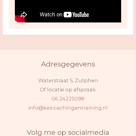
Adresgegevens
Waterstraat 5, Zutphen
Of locatie op afspraak.
06 24225098
info@keicoachingentraining.nl
Volg me op socialmedia