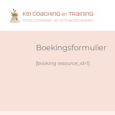
Ga
naar
de
inhoud
Boekingsformulier
[booking resource_id=1]