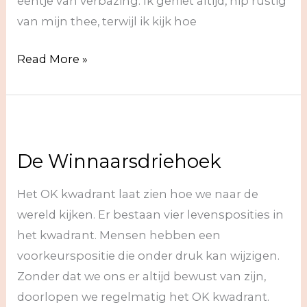
eentje van verbazing. Ik geniet altijd, nip rustig
van mijn thee, terwijl ik kijk hoe
Testjes
Read More »
en
kleurtjes:
wat
is
De Winnaarsdriehoek
het
verschil?
Het OK kwadrant laat zien hoe we naar de
wereld kijken. Er bestaan vier levensposities in
het kwadrant. Mensen hebben een
voorkeurspositie die onder druk kan wijzigen.
Zonder dat we ons er altijd bewust van zijn,
doorlopen we regelmatig het OK kwadrant.